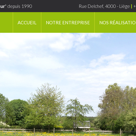
ur
" depuis 1990
Rue Delchef, 4000 - Liège
|
+
ACCUEIL
NOTRE ENTREPRISE
NOS RÉALISATI