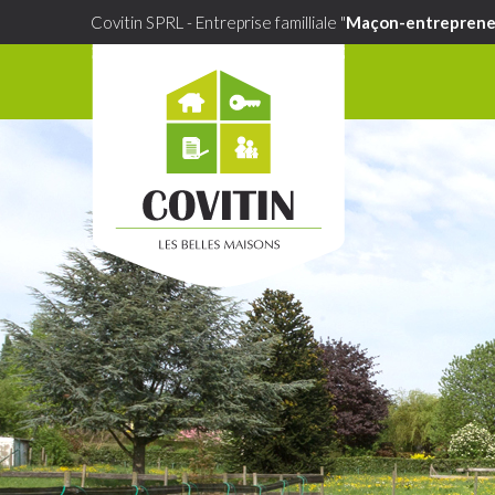
Covitin SPRL - Entreprise familliale "
Maçon-entreprene